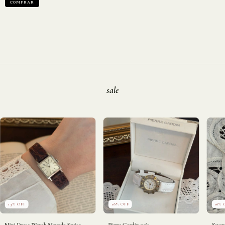
sale
13
%
OFF
18
%
OFF
16
%
Mini Dress Watch Movado Swiss
Pierre Cardin 90's
Swan