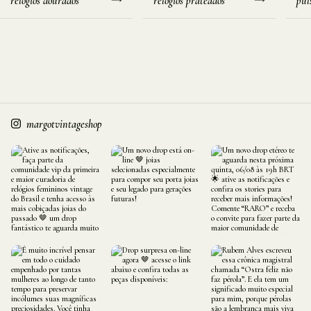
relógios dourados
relógios prateados
pul
margotvintageshop