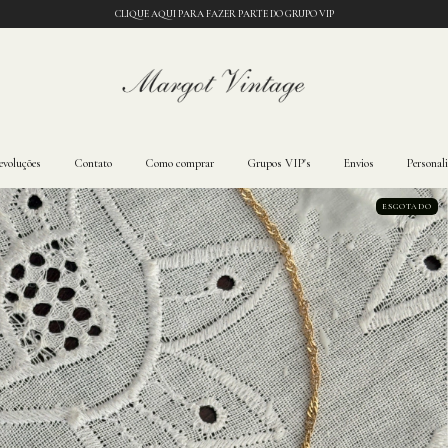
CLIQUE AQUI PARA FAZER PARTE DO GRUPO VIP
evoluções
Contato
Como comprar
Grupos VIP's
Envios
Personal
ESGOTADO