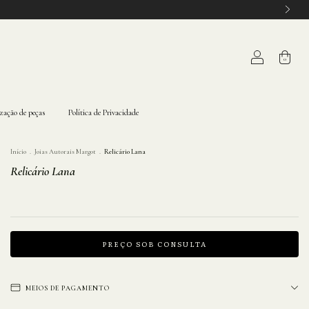
0
ização de peças
Política de Privacidade
Início
.
Joias Autorais Margot
.
Relicário Lana
Relicário Lana
MEIOS DE PAGAMENTO