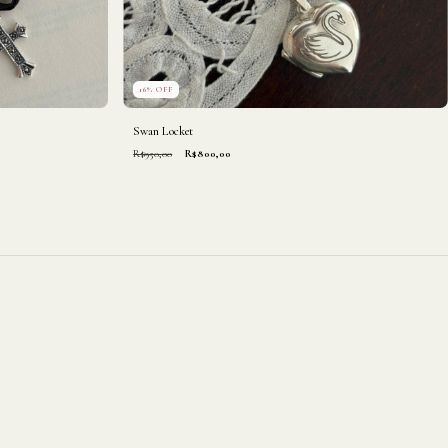
16
%
OFF
Swan Locket
R$950,00
R$800,00