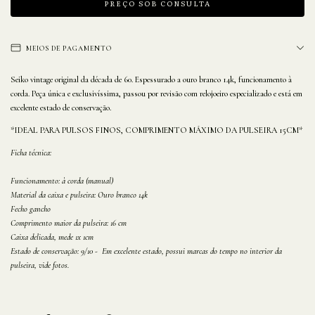
MEIOS DE PAGAMENTO
Seiko vintage original da década de 60. Espessurado a ouro branco 14k, funcionamento à
corda. Peça única e exclusivíssima, passou por revisão com relojoeiro especializado e está em
excelente estado de conservação.
*IDEAL PARA PULSOS FINOS, COMPRIMENTO MÁXIMO DA PULSEIRA 15CM*
Ficha técnica:
Funcionamento: à corda (manual)
Material da caixa e pulseira: Ouro branco 14k
Fecho gancho
Comprimento maior da pulseira: 16 cm
Caixa delicada, mede 1x 1cm
Estado de conservação: 9/10 - Em excelente estado, possui marcas do tempo no interior da
pulseira, vide fotos.